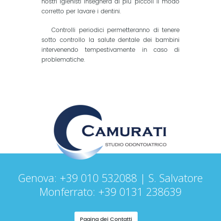
nostri igienisti insegnerà ai piu’ piccoli il modo
corretto per lavare i dentini.
Controlli periodici permetteranno di tenere
sotto controllo la salute dentale dei bambini
intervenendo tempestivamente in caso di
problematiche.
Genova: +39 010 532088 | S. Salvatore
Monferrato: +39 0131 238639
Pagina dei Contatti