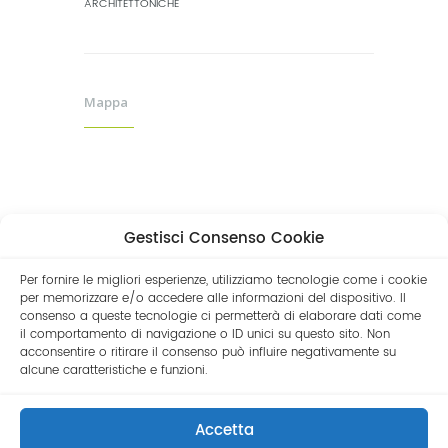
ARCHITETTONICHE
Mappa
Gestisci Consenso Cookie
Per fornire le migliori esperienze, utilizziamo tecnologie come i cookie
per memorizzare e/o accedere alle informazioni del dispositivo. Il
consenso a queste tecnologie ci permetterà di elaborare dati come
il comportamento di navigazione o ID unici su questo sito. Non
acconsentire o ritirare il consenso può influire negativamente su
alcune caratteristiche e funzioni.
© 2019 Andrea Camurati | P.Iva
02507980999 |
Privacy Policy
| Direttore
Accetta
Sanitario Dott. Andrea Camurati