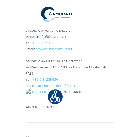
STUDIO CAMURATI GENOVA
Via Malta 5, 16121 Genova
Tel:
+39 010 532088
Email:
info@studiocamurati.it
STUDIO CAMURATI SAN SALVATORE
Via Degiovanni 18, 15046 San Salvatore Monferrato
(AL)
Tel:
+39 0131 238639
Email:
studiocamuratiss@libero.it
NO BARRIERE
ARCHITETTONICHE