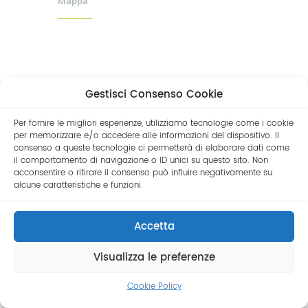
Mappa
Gestisci Consenso Cookie
Per fornire le migliori esperienze, utilizziamo tecnologie come i cookie
per memorizzare e/o accedere alle informazioni del dispositivo. Il
consenso a queste tecnologie ci permetterà di elaborare dati come
il comportamento di navigazione o ID unici su questo sito. Non
acconsentire o ritirare il consenso può influire negativamente su
alcune caratteristiche e funzioni.
© 2019 Andrea Camurati | P.Iva
02507980999 |
Privacy Policy
| Direttore
Accetta
Sanitario Dott. Andrea Camurati
Visualizza le preferenze
<
Cookie Policy