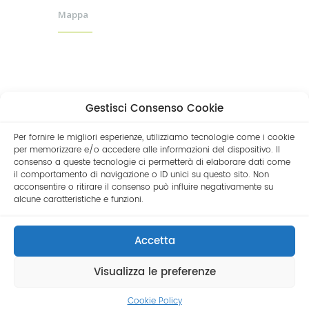
Mappa
Gestisci Consenso Cookie
Per fornire le migliori esperienze, utilizziamo tecnologie come i cookie
per memorizzare e/o accedere alle informazioni del dispositivo. Il
consenso a queste tecnologie ci permetterà di elaborare dati come
il comportamento di navigazione o ID unici su questo sito. Non
acconsentire o ritirare il consenso può influire negativamente su
alcune caratteristiche e funzioni.
© 2019 Andrea Camurati | P.Iva
02507980999 |
Privacy Policy
| Direttore
Accetta
Sanitario Dott. Andrea Camurati
Visualizza le preferenze
<
Cookie Policy