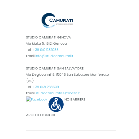
STUDIO CAMURATI GENOVA
Via Malta 5, 16121 Genova
Tel:
+39 010 532088
Email:
info@studiocamurati.it
STUDIO CAMURATI SAN SALVATORE
Via Degiovanni 18, 15046 San Salvatore Monferrato
(AL)
Tel:
+39 0131 238639
Email:
studiocamuratiss@libero.it
NO BARRIERE
ARCHITETTONICHE